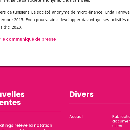
Tunisie, lance sa société anonyme, Enda tamweel.
lliers de tunisiens La société anonyme de micro-finance, Enda Tamwee
mbre 2015. Enda pourra ainsi développer davantage ses activités de m
 d’ici 2020.
er le communiqué de presse
velles
Divers
entes
Accueil
Publicati
documen
Ratings relève la notation
utiles