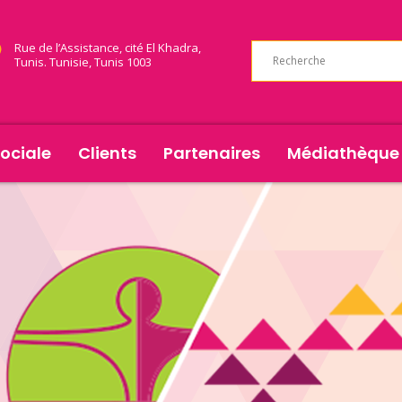
Rue de l’Assistance, cité El Khadra,
Tunis. Tunisie, Tunis 1003
ociale
Clients
Partenaires
Médiathèque