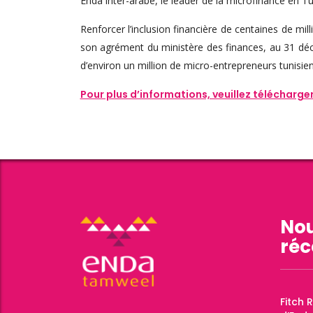
Enda inter-arabe, le leader de la microfinance en 
Renforcer l’inclusion financière de centaines de mi
son agrément du ministère des finances, au 31 déce
d’environ un million de micro-entrepreneurs tunisiens
Pour plus d’informations, veuillez télécharg
Nou
réc
Fitch 