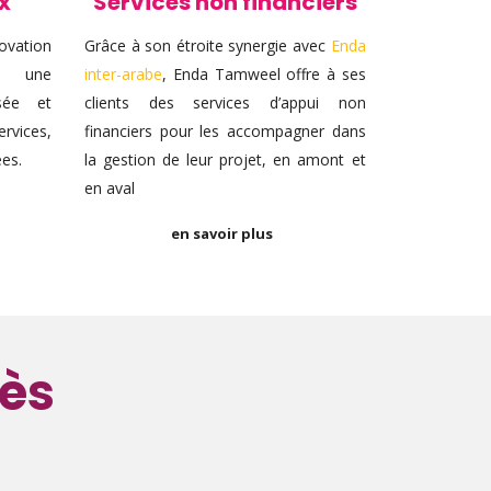
x
Services non financiers
novation
Grâce à son étroite synergie avec
Enda
ir une
inter-arabe
, Enda Tamweel offre à ses
isée et
clients des services d’appui non
rvices,
financiers pour les accompagner dans
es.
la gestion de leur projet, en amont et
en aval
en savoir plus
cès