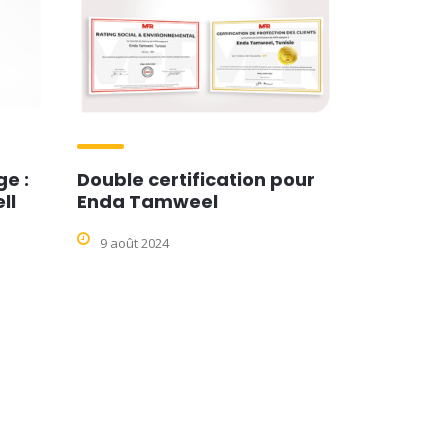
e :
Double certification pour
ll
Enda Tamweel
9 août 2024