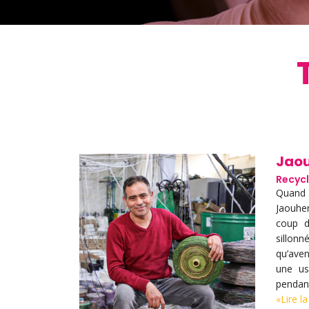
Jaou
Recycl
mara s’est
Quand 
de repenser
Jaouhe
’agriculteurs
coup d
n élevage et
sillonn
qu’aven
une us
pendant
«Lire la