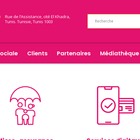
Rue de l’Assistance, cité El Khadra,
Tunis. Tunisie, Tunis 1003
Nos services
ociale
Clients
Partenaires
Médiathèque