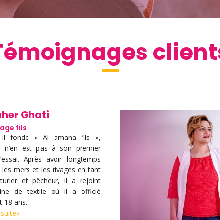
Témoignages client
her Ghati
age fils
il fonde « Al amana fils »,
r n’en est pas à son premier
’essai. Après avoir longtemps
é les mers et les rivages en tant
turier et pêcheur, il a rejoint
ine de textile où il a officié
 18 ans..
 suite»