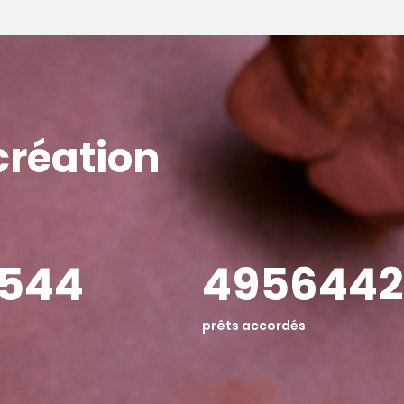
création
865
4976819
prêts accordés