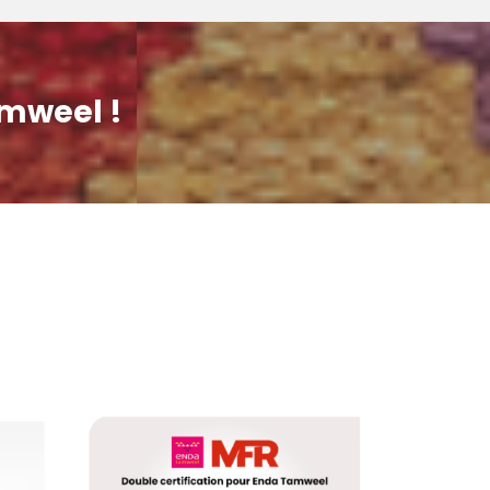
amweel !