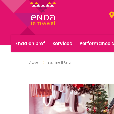
Enda en bref
Services
Performance s
Accueil
Yasmine El Fahem