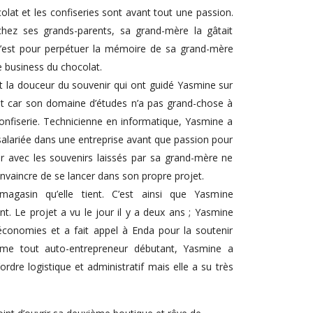
lat et les confiseries sont avant tout une passion.
chez ses grands-parents, sa grand-mère la gâtait
c’est pour perpétuer la mémoire de sa grand-mère
e business du chocolat.
et la douceur du souvenir qui ont guidé Yasmine sur
iat car son domaine d’études n’a pas grand-chose à
 confiserie. Technicienne en informatique, Yasmine a
ariée dans une entreprise avant que passion pour
er avec les souvenirs laissés par sa grand-mère ne
nvaincre de se lancer dans son propre projet.
asin qu’elle tient. C’est ainsi que Yasmine
. Le projet a vu le jour il y a deux ans ; Yasmine
économies et a fait appel à Enda pour la soutenir
mme tout auto-entrepreneur débutant, Yasmine a
ordre logistique et administratif mais elle a su très