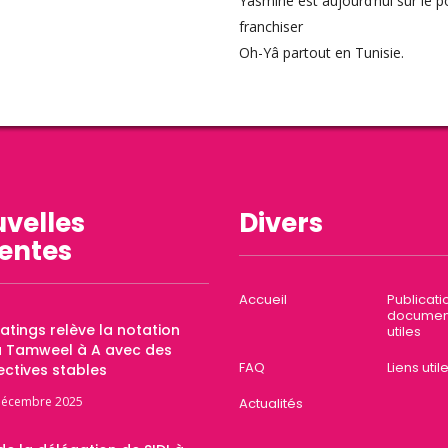
Yasmine est aujourd’hui sur le p
franchiser
Oh-Yâ partout en Tunisie.
velles
Divers
entes
Accueil
Publicati
documen
Ratings relève la notation
utiles
a Tamweel à A avec des
FAQ
Liens util
ctives stables
décembre 2025
Actualités