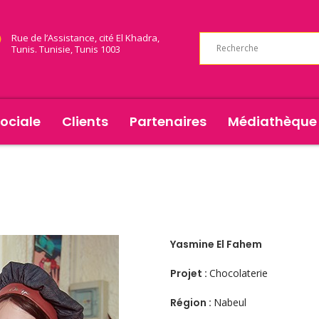
Rue de l’Assistance, cité El Khadra,
Tunis. Tunisie, Tunis 1003
ociale
Clients
Partenaires
Médiathèque
Yasmine El Fahem
Projet :
Chocolaterie
Région :
Nabeul