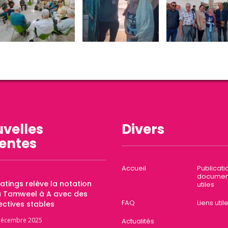
velles
Divers
entes
Accueil
Publicati
documen
Ratings relève la notation
utiles
a Tamweel à A avec des
FAQ
Liens util
ctives stables
décembre 2025
Actualités