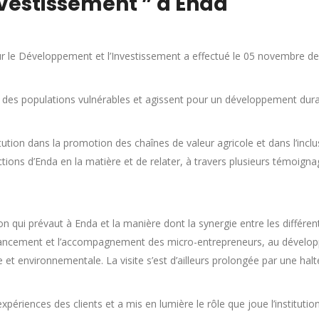
vestissement ” à Enda
our le Développement et l’Investissement a effectué le 05 novembre de
n des populations vulnérables et agissent pour un développement durab
tution dans la promotion des chaînes de valeur agricole et dans l’inclus
ctions d’Enda en la matière et de relater, à travers plusieurs témoignag
on qui prévaut à Enda et la manière dont la synergie entre les différe
e financement et l’accompagnement des micro-entrepreneurs, au dével
et environnementale. La visite s’est d’ailleurs prolongée par une halt
 expériences des clients et a mis en lumière le rôle que joue l’instituti