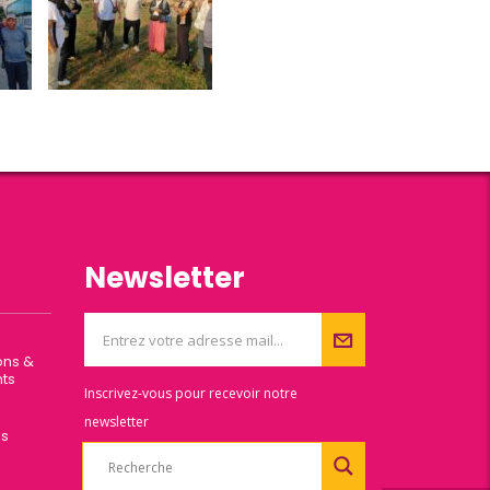
Newsletter
ons &
ts
Inscrivez-vous pour recevoir notre
newsletter
es