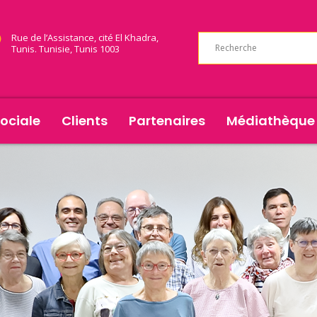
Rue de l’Assistance, cité El Khadra,
Tunis. Tunisie, Tunis 1003
ociale
Clients
Partenaires
Médiathèque