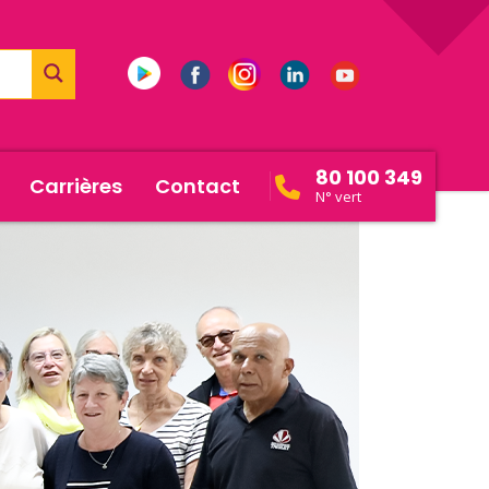
80 100 349
Carrières
Contact
N° vert