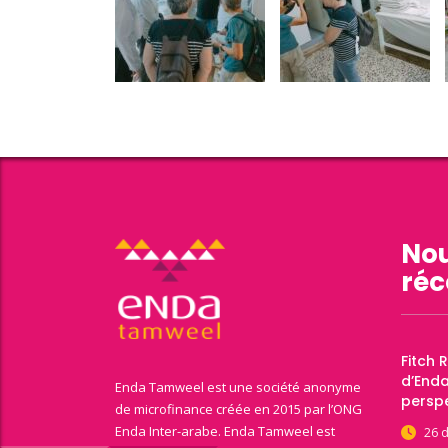
Nou
réc
Fitch 
d’End
Enda Tamweel est une société anonyme
perspe
de microfinance créée en 2015 par l’ONG
Enda Inter-arabe. Enda Tamweel est
26 