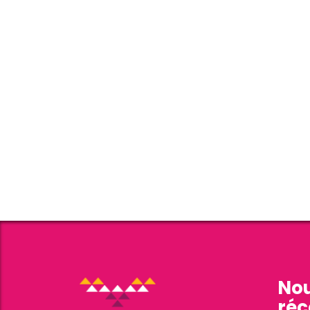
Nou
réc