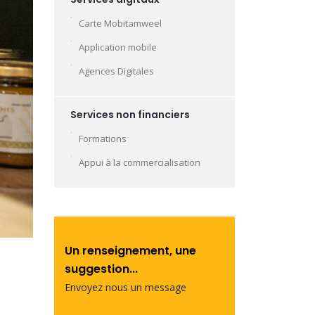
Carte Mobitamweel
Application mobile
Agences Digitales
Services non financiers
Formations
Appui à la commercialisation
Un renseignement, une
suggestion...
Envoyez nous un message