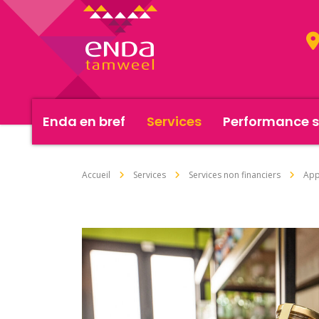
Enda en bref
Services
Performance s
Accueil
Services
Services non financiers
App