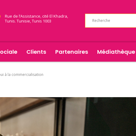
Rue de l’Assistance, cité El Khadra,
Tunis. Tunisie, Tunis 1003
ociale
Clients
Partenaires
Médiathèque
ui à la commercialisation