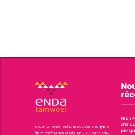
Nou
réc
Fitch 
d’End
Enda Tamweel est une société anonyme
perspe
de microfinance créée en 2015 par l’ONG