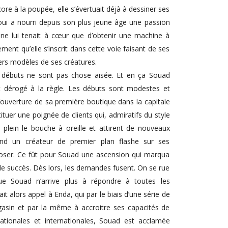
ore à la poupée, elle s’évertuait déjà à dessiner ses
ui a nourri depuis son plus jeune âge une passion
e ne lui tenait à cœur que d’obtenir une machine à
ment qu’elle s’inscrit dans cette voie faisant de ses
iers modèles de ses créatures.
s débuts ne sont pas chose aisée. Et en ça Souad
t dérogé à la règle. Les débuts sont modestes et
 L’ouverture de sa première boutique dans la capitale
tuer une poignée de clients qui, admiratifs du style
 plein le bouche à oreille et attirent de nouveaux
uand un créateur de premier plan flashe sur ses
oser. Ce fût pour Souad une ascension qui marqua
ble succès. Dès lors, les demandes fusent. On se rue
ue Souad n’arrive plus à répondre à toutes les
ait alors appel à Enda, qui par le biais d’une série de
agasin et par la même à accroitre ses capacités de
 nationales et internationales, Souad est acclamée