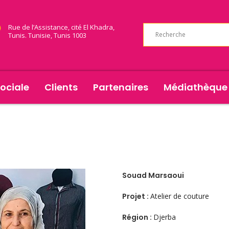
Rue de l’Assistance, cité El Khadra,
Tunis. Tunisie, Tunis 1003
ociale
Clients
Partenaires
Médiathèque
Souad Marsaoui
Projet :
Atelier de couture
Région :
Djerba