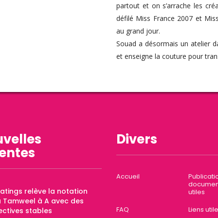
partout et on s’arrache les cr
défilé Miss France 2007 et Mi
au grand jour.
Souad a désormais un atelier d
et enseigne la couture pour tra
velles
Divers
entes
Accueil
Publicati
documen
Ratings relève la notation
utiles
a Tamweel à A avec des
FAQ
Liens util
ctives stables