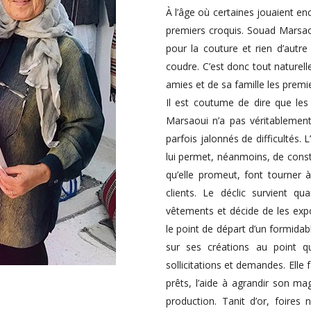
À l’âge où certaines jouaient enc
premiers croquis. Souad Marsao
pour la couture et rien d’autr
coudre. C’est donc tout naturelle
amies et de sa famille les prem
Il est coutume de dire que le
Marsaoui n’a pas véritablemen
parfois jalonnés de difficultés.
lui permet, néanmoins, de consti
qu’elle promeut, font tourner à
clients. Le déclic survient q
vêtements et décide de les exp
le point de départ d’un formida
sur ses créations au point q
sollicitations et demandes. Elle f
prêts, l’aide à agrandir son m
production. Tanit d’or, foires