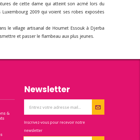
éatures de cette dame qui atteint son acmé lors du
ss Luxembourg 2009 qui voient ses robes exposées
ans le village artisanal de Houmet Essouk à Djerba
nsmettre et passer le flambeau aux plus jeunes.
Newsletter
ons &
ts
Inscrivez-vous pour recevoir notre
newsletter
es