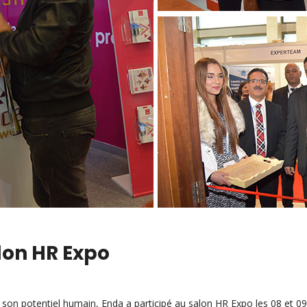
lon HR Expo
on potentiel humain, Enda a participé au salon HR Expo les 08 et 09 