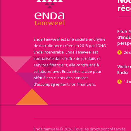
Nou
réc
Fitch 
d’End
Enda Tamweel est une société anonyme
perspe
de microfinance créée en 2015 par l’ONG
Enda Inter-arabe. Enda Tamweel est
26 
spécialisée dans l’offre de produits et
services financiers; elle continuera à
Visite
collaborer avec Enda inter-arabe pour
Enda
offrir à ses clients des services
14 
d’accompagnement non financiers.
Enda tamweel © 2026. Tous les droits sont réservés.