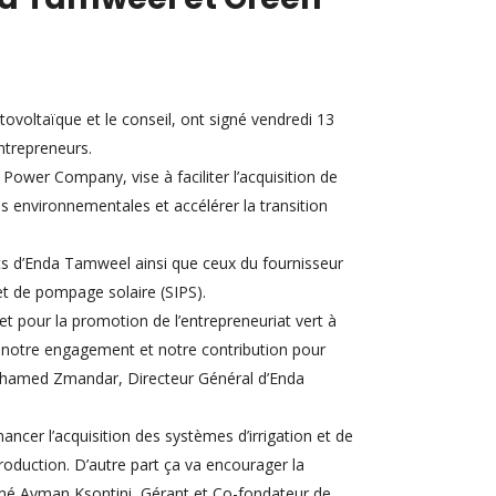
voltaïque et le conseil, ont signé vendredi 13
ntrepreneurs.
er Company, vise à faciliter l’acquisition de
s environnementales et accélérer la transition
ts d’Enda Tamweel ainsi que ceux du fournisseur
et de pompage solaire (SIPS).
et pour la promotion de l’entrepreneuriat vert à
se notre engagement et notre contribution pour
é Mohamed Zmandar, Directeur Général d’Enda
ncer l’acquisition des systèmes d’irrigation et de
roduction. D’autre part ça va encourager la
irmé Ayman Ksontini, Gérant et Co-fondateur de