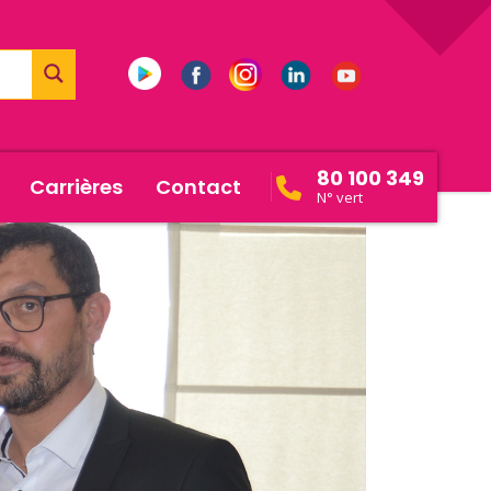
80 100 349
Carrières
Contact
N° vert