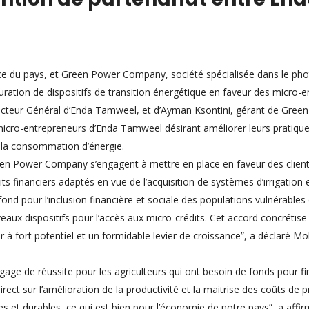
e du pays, et Green Power Company, société spécialisée dans le photo
uration de dispositifs de transition énergétique en faveur des micro-e
r Général d’Enda Tamweel, et d’Ayman Ksontini, gérant de Green Pow
 micro-entrepreneurs d’Enda Tamweel désirant améliorer leurs pratique
e la consommation d’énergie.
reen Power Company s’engagent à mettre en place en faveur des clien
 financiers adaptés en vue de l’acquisition de systèmes d’irrigation 
nd pour l’inclusion financière et sociale des populations vulnérables 
eaux dispositifs pour l’accès aux micro-crédits. Cet accord concréti
ur à fort potentiel et un formidable levier de croissance”, a déclar
e de réussite pour les agriculteurs qui ont besoin de fonds pour fina
ct sur l’amélioration de la productivité et la maitrise des coûts de p
es et durables, ce qui est bien pour l’économie de notre pays”, a aff