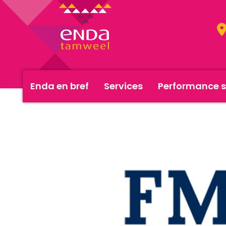
Enda en bref
Services
Performance s
<< Actualités