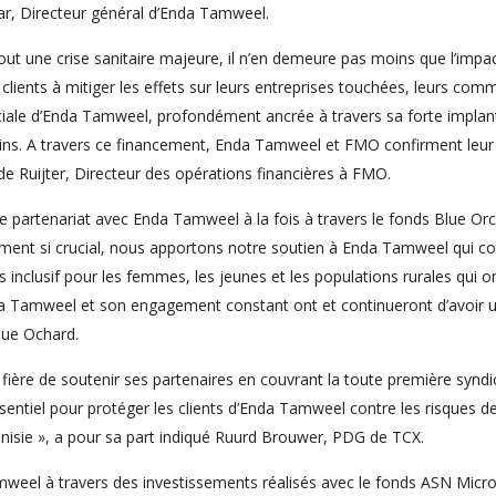
r, Directeur général d’Enda Tamweel.
out une crise sanitaire majeure, il n’en demeure pas moins que l’im
ents à mitiger les effets sur leurs entreprises touchées, leurs commu
iale d’Enda Tamweel, profondément ancrée à travers sa forte implanta
urbains. A travers ce financement, Enda Tamweel et FMO confirment leur
de Ruijter, Directeur des opérations financières à FMO.
e partenariat avec Enda Tamweel à la fois à travers le fonds Blue Or
ment si crucial, nous apportons notre soutien à Enda Tamweel qui con
inclusif pour les femmes, les jeunes et les populations rurales qui o
a Tamweel et son engagement constant ont et continueront d’avoir un 
lue Ochard.
 fière de soutenir ses partenaires en couvrant la toute première synd
ntiel pour protéger les clients d’Enda Tamweel contre les risques de
unisie », a pour sa part indiqué Ruurd Brouwer, PDG de TCX.
weel à travers des investissements réalisés avec le fonds ASN Microk