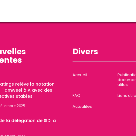
velles
Divers
entes
Accueil
Publicati
documen
Ratings relève la notation
utiles
a Tamweel à A avec des
FAQ
Liens util
ctives stables
décembre 2025
Actualités
 de la délégation de SIDI à