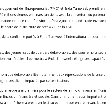
loppement de l’Entrepreneuriat (FMO) et Enda Tamweel, première inst
0 millions d’euros en dinars tunisiens, avec la couverture du partena
cation Finance Fund for Africa, Africa Agriculture and Trade Investm
s le cadre de la structure de prêt A / B de la FMO.
t et de la confiance portés à Enda Tamweel à l’international et couron
es, des jeunes issus de quartiers défavorables, des sous-emprunteurs
ions vulnérables. Il permettra à Enda Tamweel d’élargir ses capacit
omique défavorable liée notamment aux répercussions de la crise d
ner ses clients impactés par cette situation.
qui marque une première pour le secteur de la micro-finance en Tunisie
r l’inclusion financière et sociale. Dans un moment aussi important q
a à son échelle à préserver le tissu économique en préservant les emp