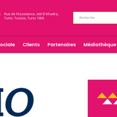
Rue de l’Assistance, cité El Khadra,
Tunis. Tunisie, Tunis 1003
ociale
Clients
Partenaires
Médiathèque