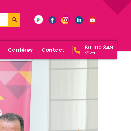
80 100 349
Carrières
Contact
N° vert