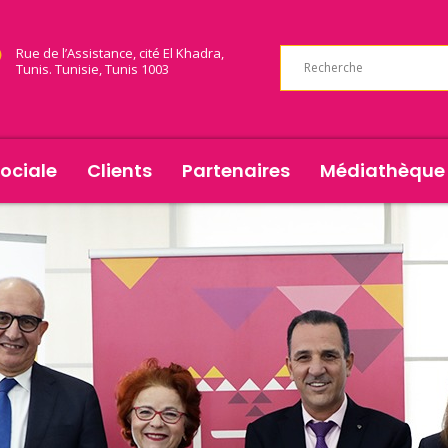
Rue de l’Assistance, cité El Khadra,
Tunis. Tunisie, Tunis 1003
ociale
Clients
Partenaires
Médiathèque