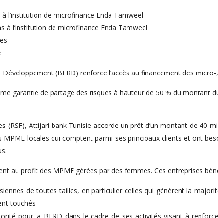
s à l’institution de microfinance Enda Tamweel
ens à l’institution de microfinance Enda Tamweel
ses
k
 Développement (BERD) renforce l’accès au financement des micro-, 
ième garantie de partage des risques à hauteur de 50 % du montant du
 (RSF), Attijari bank Tunisie accorde un prêt d’un montant de 40 mi
des MPME locales qui comptent parmi ses principaux clients et ont bes
us.
nt au profit des MPME gérées par des femmes. Ces entreprises bénéf
iennes de toutes tailles, en particulier celles qui génèrent la majorit
ent touchés.
iorité pour la BERD dans le cadre de ses activités visant à renforc