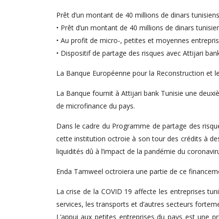
Prêt d’un montant de 40 millions de dinars tunisien
• Prêt d’un montant de 40 millions de dinars tunisi
• Au profit de micro-, petites et moyennes entrepri
• Dispositif de partage des risques avec Attijari ban
La Banque Européenne pour la Reconstruction et le
La Banque fournit à Attijari bank Tunisie une deux
de microfinance du pays.
Dans le cadre du Programme de partage des risques
cette institution octroie à son tour des crédits à 
liquidités dû à l’impact de la pandémie du coronavir
Enda Tamweel octroiera une partie de ce financeme
La crise de la COVID 19 affecte les entreprises tunis
services, les transports et d’autres secteurs fortem
L’appui aux petites entreprises du pays est une pr