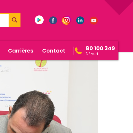
80 100 349
Carrières
Contact
N° vert