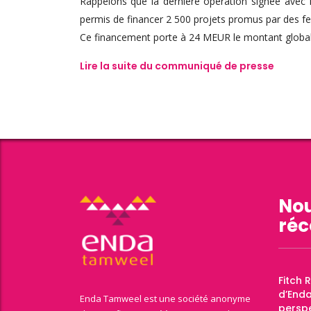
Rappelons que la dernière opération signée avec E
permis de financer 2 500 projets promus par des f
Ce financement porte à 24 MEUR le montant global
Lire la suite du communiqué de presse
Nou
réc
Fitch 
d’End
Enda Tamweel est une société anonyme
perspe