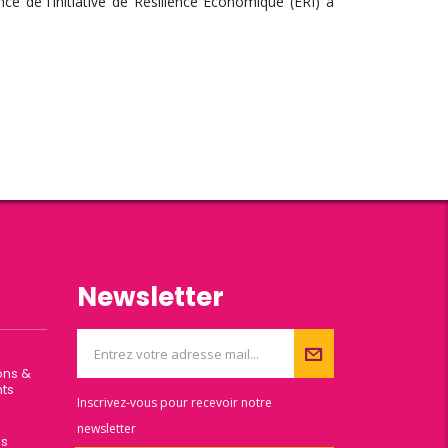
e de l’Initiative de Résilience Economique (ERI) a
Newsletter
ons &
ts
Inscrivez-vous pour recevoir notre
newsletter
es