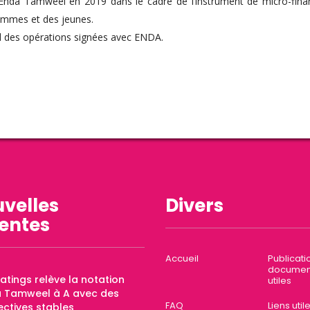
nda Tamweel en 2019 dans le cadre de l’instrument de micro-financ
emmes et des jeunes.
 des opérations signées avec ENDA.
velles
Divers
entes
Accueil
Publicati
documen
Ratings relève la notation
utiles
a Tamweel à A avec des
FAQ
Liens util
ctives stables