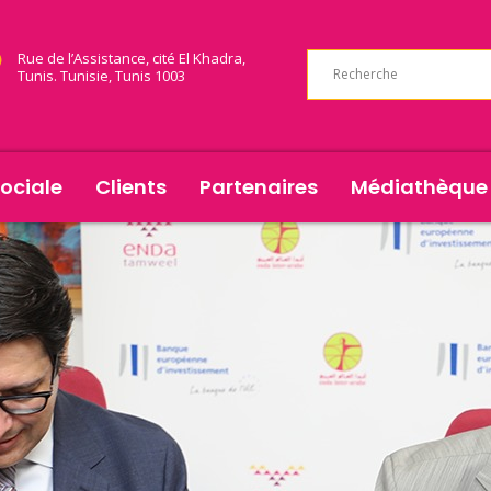
Rue de l’Assistance, cité El Khadra,
Tunis. Tunisie, Tunis 1003
ociale
Clients
Partenaires
Médiathèque