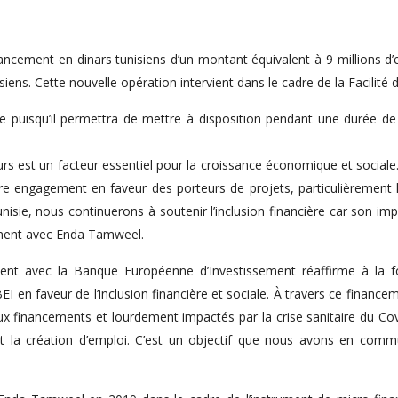
nancement en dinars tunisiens d’un montant équivalent à 9 millions 
ens. Cette nouvelle opération intervient dans le cadre de la Facilité
outée puisqu’il permettra de mettre à disposition pendant une durée
 est un facteur essentiel pour la croissance économique et sociale. 
e engagement en faveur des porteurs de projets, particulièrement 
isie, nous continuerons à soutenir l’inclusion financière car son impa
ement avec Enda Tamweel.
t avec la Banque Européenne d’Investissement réaffirme à la fois
I en faveur de l’inclusion financière et sociale. À travers ce financ
ux financements et lourdement impactés par la crise sanitaire du Cov
 et la création d’emploi. C’est un objectif que nous avons en co