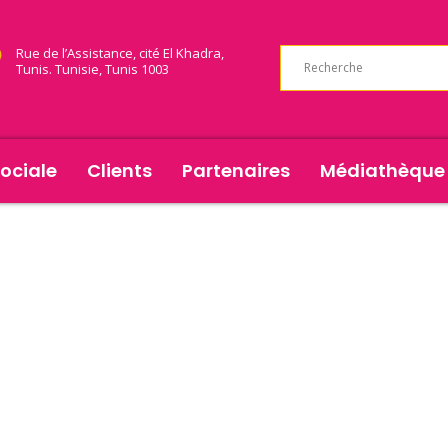
Rue de l’Assistance, cité El Khadra,
Tunis. Tunisie, Tunis 1003
ociale
Clients
Partenaires
Médiathèque