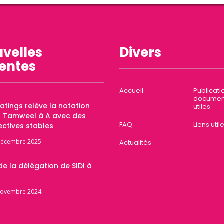
velles
Divers
entes
Accueil
Publicati
documen
Ratings relève la notation
utiles
a Tamweel à A avec des
FAQ
Liens util
ctives stables
décembre 2025
Actualités
 de la délégation de SIDI à
novembre 2024