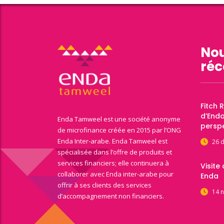
Nou
réc
Fitch 
d’End
Enda Tamweel est une société anonyme
perspe
de microfinance créée en 2015 par l’ONG
Enda Inter-arabe. Enda Tamweel est
26 
spécialisée dans l’offre de produits et
services financiers; elle continuera à
Visite
collaborer avec Enda inter-arabe pour
Enda
offrir à ses clients des services
14 
d’accompagnement non financiers.