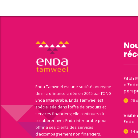
Nou
réc
Fitch 
d’End
Enda Tamweel est une société anonyme
perspe
de microfinance créée en 2015 par l’ONG
Enda Inter-arabe. Enda Tamweel est
26 
spécialisée dans l’offre de produits et
services financiers; elle continuera à
Visite
collaborer avec Enda inter-arabe pour
Enda
offrir à ses clients des services
14 
d’accompagnement non financiers.