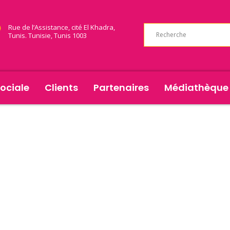
Rue de l’Assistance, cité El Khadra,
Tunis. Tunisie, Tunis 1003
ociale
Clients
Partenaires
Médiathèque