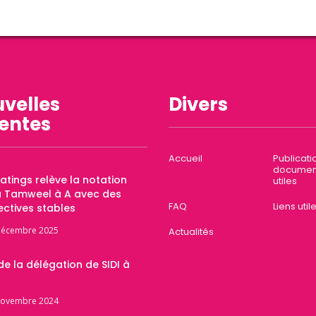
velles
Divers
entes
Accueil
Publicati
documen
Ratings relève la notation
utiles
a Tamweel à A avec des
FAQ
Liens util
ctives stables
décembre 2025
Actualités
 de la délégation de SIDI à
novembre 2024