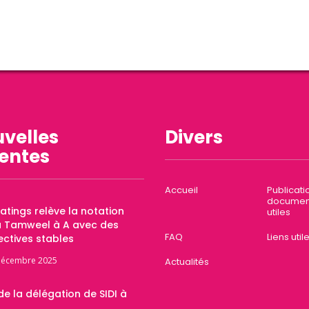
velles
Divers
entes
Accueil
Publicati
documen
Ratings relève la notation
utiles
a Tamweel à A avec des
FAQ
Liens util
ctives stables
décembre 2025
Actualités
 de la délégation de SIDI à