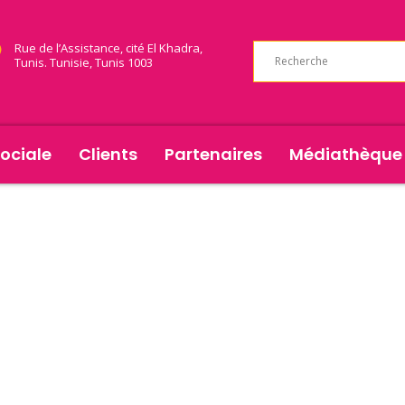
Rue de l’Assistance, cité El Khadra,
Tunis. Tunisie, Tunis 1003
ociale
Clients
Partenaires
Médiathèque