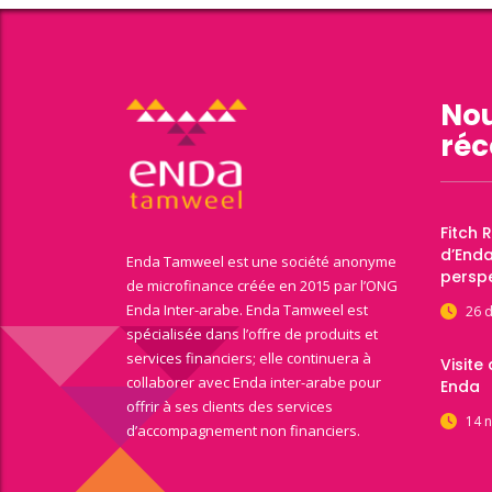
Nou
réc
Fitch 
d’End
Enda Tamweel est une société anonyme
perspe
de microfinance créée en 2015 par l’ONG
Enda Inter-arabe. Enda Tamweel est
26 
spécialisée dans l’offre de produits et
services financiers; elle continuera à
Visite
collaborer avec Enda inter-arabe pour
Enda
offrir à ses clients des services
14 
d’accompagnement non financiers.