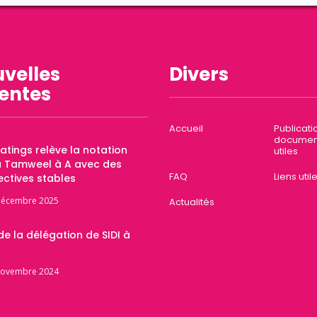
velles
Divers
entes
Accueil
Publicati
documen
Ratings relève la notation
utiles
a Tamweel à A avec des
FAQ
Liens util
ctives stables
décembre 2025
Actualités
 de la délégation de SIDI à
novembre 2024