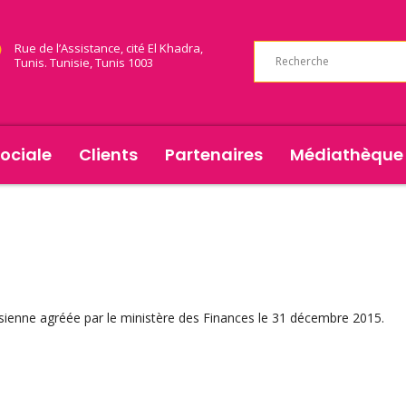
Rue de l’Assistance, cité El Khadra,
Tunis. Tunisie, Tunis 1003
ociale
Clients
Partenaires
Médiathèque
sienne agréée par le ministère des Finances le 31 décembre 2015.