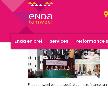
Enda en bref
Services
Performance s
Enda tamweel est une société de microfinance tuni