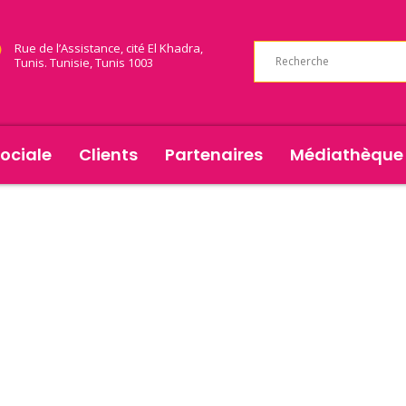
Rue de l’Assistance, cité El Khadra,
Tunis. Tunisie, Tunis 1003
ociale
Clients
Partenaires
Médiathèque