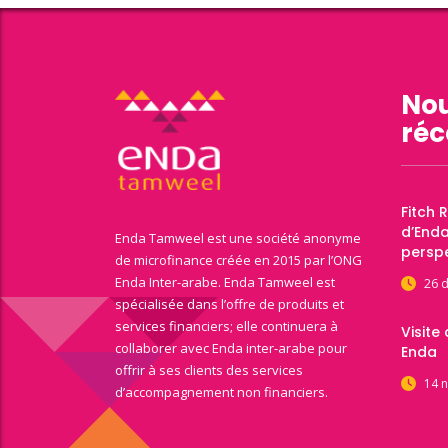
Nou
réc
Fitch 
d’End
Enda Tamweel est une société anonyme
perspe
de microfinance créée en 2015 par l’ONG
Enda Inter-arabe. Enda Tamweel est
26 
spécialisée dans l’offre de produits et
services financiers; elle continuera à
Visite
collaborer avec Enda inter-arabe pour
Enda
offrir à ses clients des services
14 
d’accompagnement non financiers.