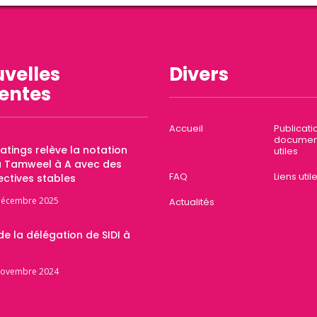
velles
Divers
entes
Accueil
Publicati
documen
Ratings relève la notation
utiles
a Tamweel à A avec des
FAQ
Liens util
ctives stables
décembre 2025
Actualités
 de la délégation de SIDI à
novembre 2024