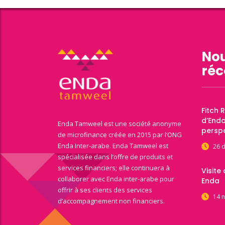
Nou
réc
Fitch 
d’End
Enda Tamweel est une société anonyme
perspe
de microfinance créée en 2015 par l’ONG
Enda Inter-arabe. Enda Tamweel est
26 
spécialisée dans l’offre de produits et
services financiers; elle continuera à
Visite
collaborer avec Enda inter-arabe pour
Enda
offrir à ses clients des services
14 
d’accompagnement non financiers.