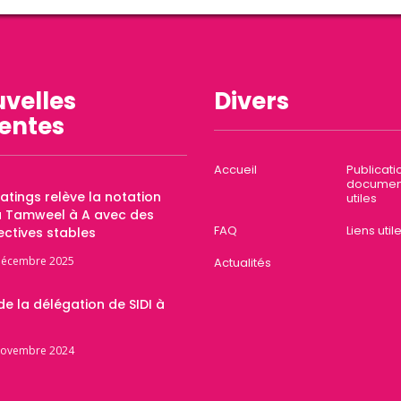
velles
Divers
entes
Accueil
Publicati
documen
Ratings relève la notation
utiles
a Tamweel à A avec des
FAQ
Liens util
ctives stables
décembre 2025
Actualités
 de la délégation de SIDI à
novembre 2024