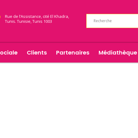
Rue de l’Assistance, cité El Khadra,
Tunis. Tunisie, Tunis 1003
ociale
Clients
Partenaires
Médiathèque