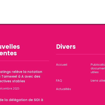
velles
Divers
entes
Accueil
Publicati
documen
Ratings relève la notation
utiles
a Tamweel à A avec des
FAQ
Liens util
ctives stables
décembre 2025
Actualités
 de la délégation de SIDI à