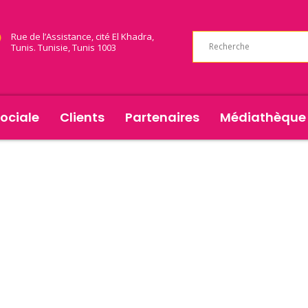
Rue de l’Assistance, cité El Khadra,
Tunis. Tunisie, Tunis 1003
ociale
Clients
Partenaires
Médiathèque