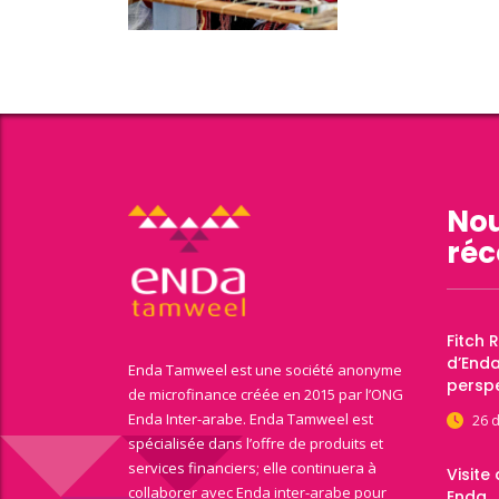
Nou
réc
Fitch 
d’End
Enda Tamweel est une société anonyme
perspe
de microfinance créée en 2015 par l’ONG
Enda Inter-arabe. Enda Tamweel est
26 
spécialisée dans l’offre de produits et
services financiers; elle continuera à
Visite
collaborer avec Enda inter-arabe pour
Enda