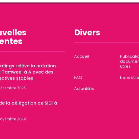
velles
Divers
entes
Accueil
Publicati
documen
Ratings relève la notation
utiles
a Tamweel à A avec des
FAQ
Liens util
ctives stables
décembre 2025
Actualités
 de la délégation de SIDI à
novembre 2024