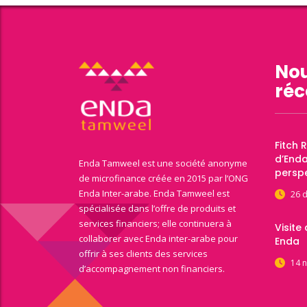
Nou
réc
Fitch 
d’End
Enda Tamweel est une société anonyme
perspe
de microfinance créée en 2015 par l’ONG
Enda Inter-arabe. Enda Tamweel est
26 
spécialisée dans l’offre de produits et
services financiers; elle continuera à
Visite
collaborer avec Enda inter-arabe pour
Enda
offrir à ses clients des services
14 
d’accompagnement non financiers.