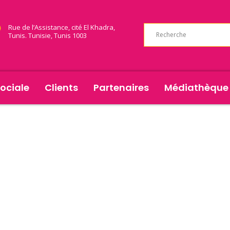
Rue de l’Assistance, cité El Khadra,
Tunis. Tunisie, Tunis 1003
ociale
Clients
Partenaires
Médiathèque