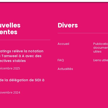
velles
Divers
entes
Accueil
Publicati
documen
Ratings relève la notation
utiles
a Tamweel à A avec des
FAQ
Liens util
ctives stables
décembre 2025
Actualités
 de la délégation de SIDI à
novembre 2024