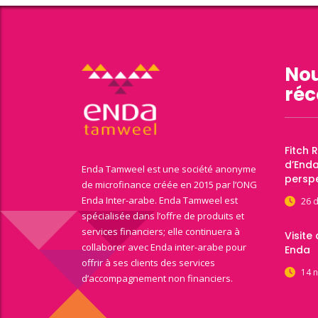
Nou
réc
Fitch 
d’End
Enda Tamweel est une société anonyme
perspe
de microfinance créée en 2015 par l’ONG
Enda Inter-arabe. Enda Tamweel est
26 
spécialisée dans l’offre de produits et
services financiers; elle continuera à
Visite
collaborer avec Enda inter-arabe pour
Enda
offrir à ses clients des services
14 
d’accompagnement non financiers.