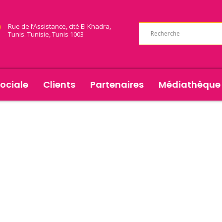
Rue de l’Assistance, cité El Khadra,
Tunis. Tunisie, Tunis 1003
ociale
Clients
Partenaires
Médiathèque