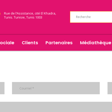
Rue de l’Assistance, cité El Khadra,
Tunis. Tunisie, Tunis 1003
ociale
Clients
Partenaires
Médiathèque