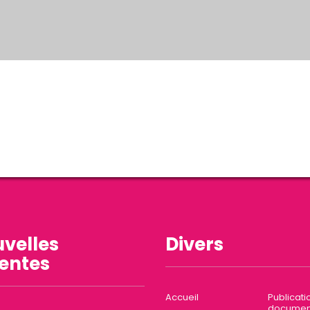
velles
Divers
entes
Accueil
Publicati
documen