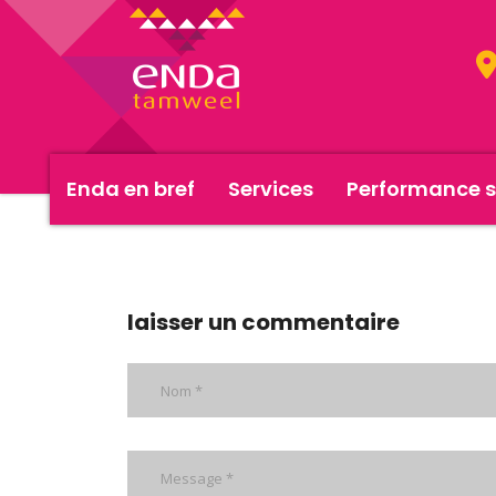
Enda en bref
Services
Performance s
milliardieme
laisser un commentaire