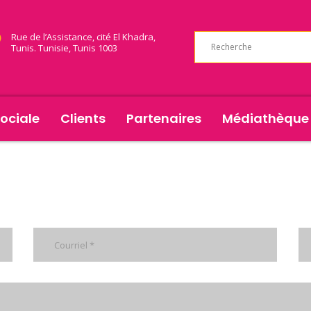
Rue de l’Assistance, cité El Khadra,
Tunis. Tunisie, Tunis 1003
ociale
Clients
Partenaires
Médiathèque