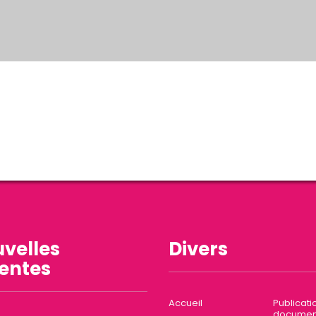
velles
Divers
entes
Accueil
Publicati
documen