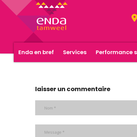
Enda en bref
Services
Performance s
revuedepresse-avril
laisser un commentaire