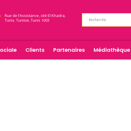
Rue de l’Assistance, cité El Khadra,
Tunis. Tunisie, Tunis 1003
ociale
Clients
Partenaires
Médiathèque