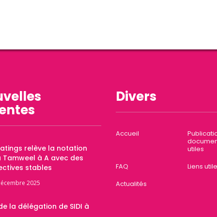
velles
Divers
entes
Accueil
Publicati
documen
Ratings relève la notation
utiles
a Tamweel à A avec des
FAQ
Liens util
ctives stables
décembre 2025
Actualités
 de la délégation de SIDI à