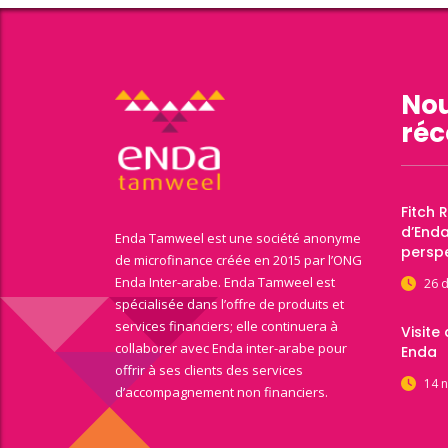
Nou
réc
Fitch 
d’End
Enda Tamweel est une société anonyme
perspe
de microfinance créée en 2015 par l’ONG
Enda Inter-arabe. Enda Tamweel est
26 
spécialisée dans l’offre de produits et
services financiers; elle continuera à
Visite
collaborer avec Enda inter-arabe pour
Enda
offrir à ses clients des services
14 
d’accompagnement non financiers.