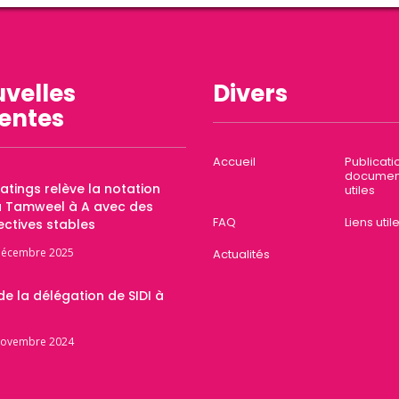
velles
Divers
entes
Accueil
Publicati
documen
Ratings relève la notation
utiles
a Tamweel à A avec des
FAQ
Liens util
ctives stables
décembre 2025
Actualités
 de la délégation de SIDI à
novembre 2024