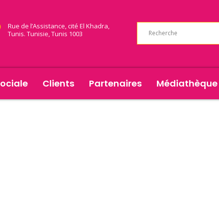
Rue de l’Assistance, cité El Khadra,
Tunis. Tunisie, Tunis 1003
ociale
Clients
Partenaires
Médiathèque