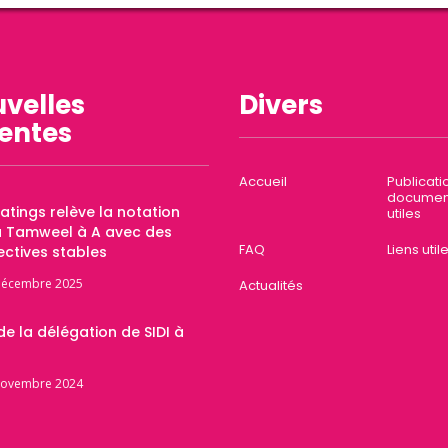
velles
Divers
entes
Accueil
Publicati
documen
Ratings relève la notation
utiles
a Tamweel à A avec des
FAQ
Liens util
ctives stables
décembre 2025
Actualités
 de la délégation de SIDI à
novembre 2024