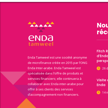
Nou
réc
Fitch 
d’End
Enda Tamweel est une société anonyme
perspe
de microfinance créée en 2015 par l’ONG
Enda Inter-arabe. Enda Tamweel est
26 
spécialisée dans l’offre de produits et
services financiers; elle continuera à
Visite
collaborer avec Enda inter-arabe pour
Enda
offrir à ses clients des services
14 
d’accompagnement non financiers.