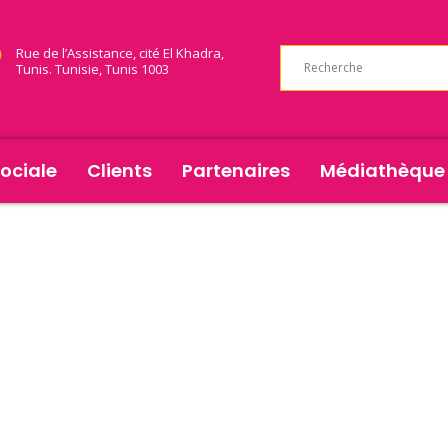
Rue de l’Assistance, cité El Khadra,
Tunis. Tunisie, Tunis 1003
ociale
Clients
Partenaires
Médiathèque