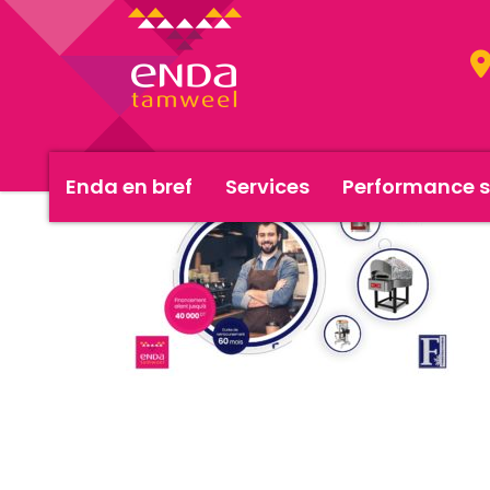
Enda en bref
Services
Performance s