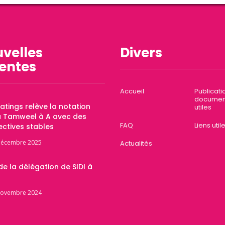
velles
Divers
entes
Accueil
Publicati
documen
Ratings relève la notation
utiles
a Tamweel à A avec des
FAQ
Liens util
ctives stables
décembre 2025
Actualités
 de la délégation de SIDI à
novembre 2024