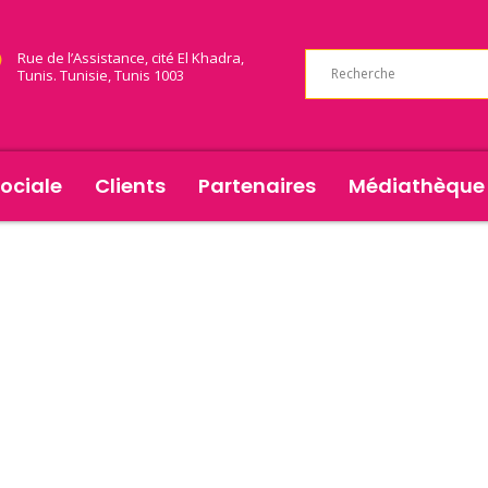
Rue de l’Assistance, cité El Khadra,
Tunis. Tunisie, Tunis 1003
ociale
Clients
Partenaires
Médiathèque