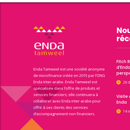
Nou
réc
Fitch 
d’End
Enda Tamweel est une société anonyme
perspe
de microfinance créée en 2015 par l’ONG
Enda Inter-arabe. Enda Tamweel est
26 
spécialisée dans l’offre de produits et
services financiers; elle continuera à
Visite
collaborer avec Enda inter-arabe pour
Enda
offrir à ses clients des services
14 
d’accompagnement non financiers.