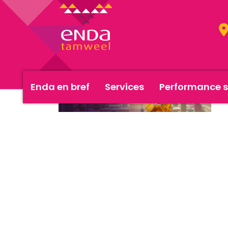
Enda en bref
Services
Performance s