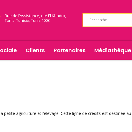
Rue de l’Assistance, cité El Khadra,
Tunis. Tunisie, Tunis 1003
ociale
Clients
Partenaires
Médiathèque
a petite agriculture et l’élevage. Cette ligne de crédits est destinée