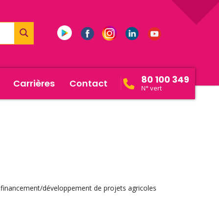
80 100 349
Carrières
Contact
N° vert
 au financement/développement de projets agricoles