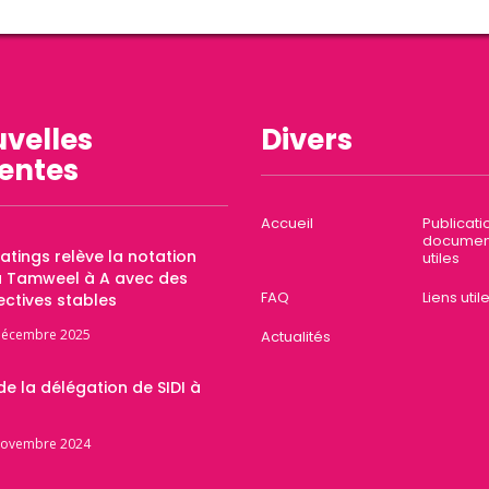
velles
Divers
entes
Accueil
Publicati
documen
Ratings relève la notation
utiles
a Tamweel à A avec des
FAQ
Liens util
ctives stables
décembre 2025
Actualités
 de la délégation de SIDI à
novembre 2024