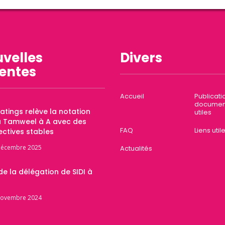
velles
Divers
entes
Accueil
Publicati
documen
Ratings relève la notation
utiles
a Tamweel à A avec des
FAQ
Liens util
ctives stables
décembre 2025
Actualités
 de la délégation de SIDI à
novembre 2024