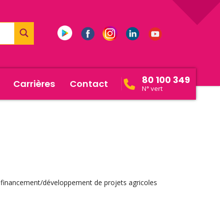
80 100 349
Carrières
Contact
N° vert
 au financement/développement de projets agricoles