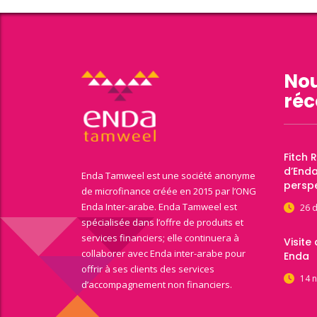
Nou
réc
Fitch 
d’End
Enda Tamweel est une société anonyme
perspe
de microfinance créée en 2015 par l’ONG
Enda Inter-arabe. Enda Tamweel est
26 
spécialisée dans l’offre de produits et
services financiers; elle continuera à
Visite
collaborer avec Enda inter-arabe pour
Enda
offrir à ses clients des services
14 
d’accompagnement non financiers.