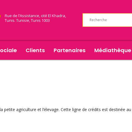
Rue de l’Assistance, cité El Khadra,
Tunis. Tunisie, Tunis 1003
ociale
Clients
Partenaires
Médiathèque
a petite agriculture et l’élevage. Cette ligne de crédits est destinée