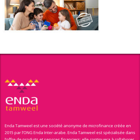
Enda Tamweel est une société anonyme de microfinance créée en
2015 par l’ONG Enda Inter-arabe. Enda Tamweel est spécialisée dans
l’offre de produits et services financiers; elle continuera à collaborer