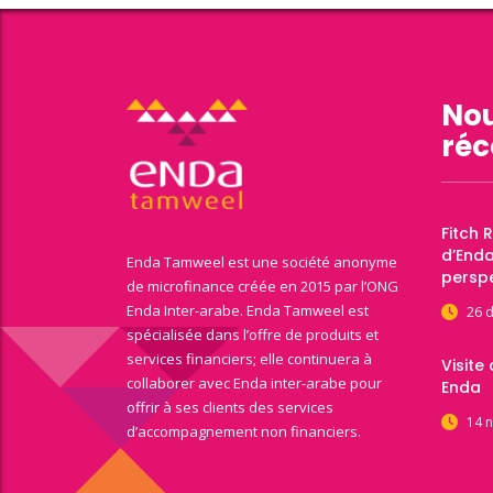
Nou
réc
Fitch 
d’End
Enda Tamweel est une société anonyme
perspe
de microfinance créée en 2015 par l’ONG
Enda Inter-arabe. Enda Tamweel est
26 
spécialisée dans l’offre de produits et
services financiers; elle continuera à
Visite
collaborer avec Enda inter-arabe pour
Enda
offrir à ses clients des services
14 
d’accompagnement non financiers.