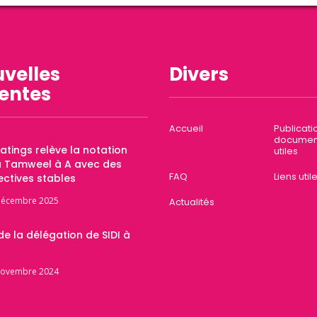
velles
Divers
entes
Accueil
Publicati
documen
Ratings relève la notation
utiles
a Tamweel à A avec des
FAQ
Liens util
ctives stables
décembre 2025
Actualités
 de la délégation de SIDI à
novembre 2024