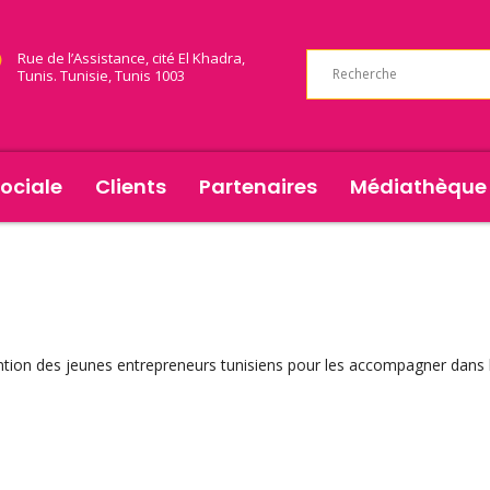
Rue de l’Assistance, cité El Khadra,
Tunis. Tunisie, Tunis 1003
ociale
Clients
Partenaires
Médiathèque
ention des jeunes entrepreneurs tunisiens pour les accompagner dans 