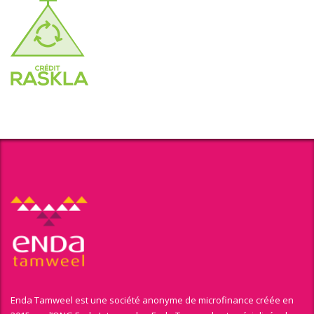
Enda Tamweel est une société anonyme de microfinance créée en