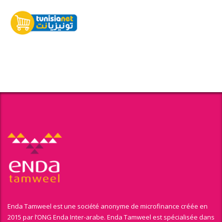
Enda Tamweel est une société anonyme de microfinance créée en
2015 par l’ONG Enda Inter-arabe. Enda Tamweel est spécialisée dans