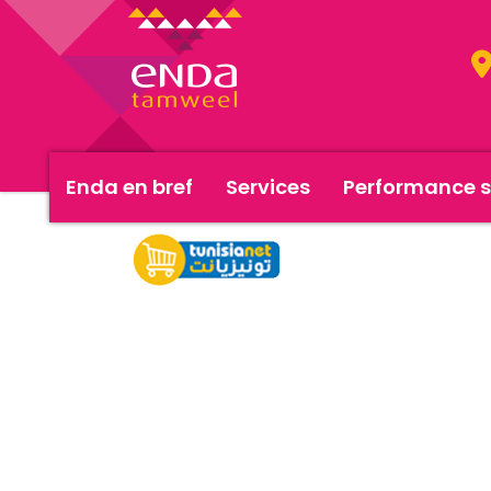
Enda en bref
Services
Performance s