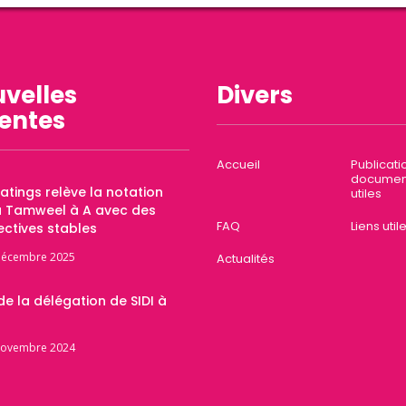
velles
Divers
entes
Accueil
Publicati
documen
Ratings relève la notation
utiles
a Tamweel à A avec des
FAQ
Liens util
ctives stables
décembre 2025
Actualités
 de la délégation de SIDI à
novembre 2024