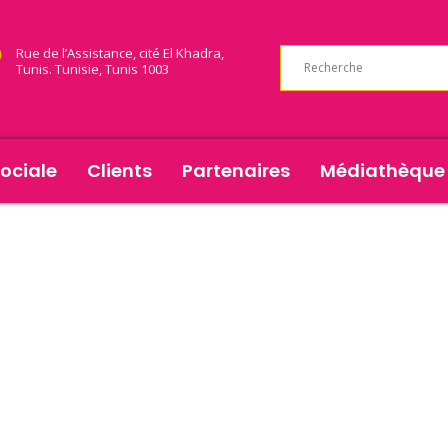
Rue de l’Assistance, cité El Khadra,
Tunis. Tunisie, Tunis 1003
ociale
Clients
Partenaires
Médiathèque