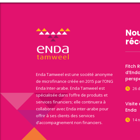
Nou
réc
Fitch 
d’End
Enda Tamweel est une société anonyme
perspe
de microfinance créée en 2015 par l’ONG
Enda Inter-arabe. Enda Tamweel est
26 
spécialisée dans l’offre de produits et
services financiers; elle continuera à
Visite
collaborer avec Enda inter-arabe pour
Enda
offrir à ses clients des services
14 
d’accompagnement non financiers.