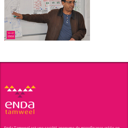
Enda Tamweel est une société anonyme de microfinance créée en