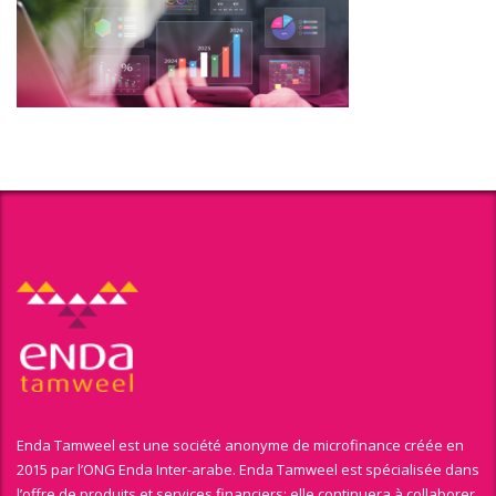
Enda Tamweel est une société anonyme de microfinance créée en
2015 par l’ONG Enda Inter-arabe. Enda Tamweel est spécialisée dans
l’offre de produits et services financiers; elle continuera à collaborer