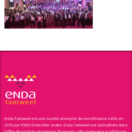
Enda Tamweel est une société anonyme de microfinance créée en
2015 par l’ONG Enda Inter-arabe. Enda Tamweel est spécialisée dans
l’offre de produits et services financiers; elle continuera à collaborer