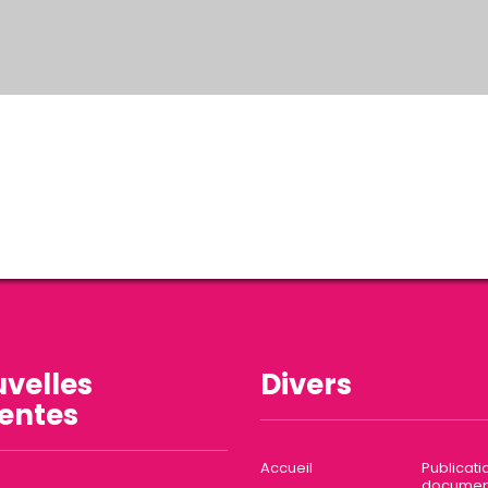
velles
Divers
entes
Accueil
Publicati
documen