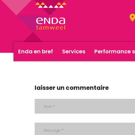
Enda en bref
Services
Performance s
rapport-annuel-2006
laisser un commentaire