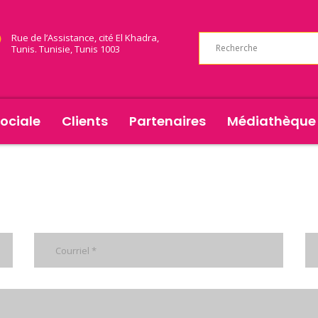
Rue de l’Assistance, cité El Khadra,
Tunis. Tunisie, Tunis 1003
ociale
Clients
Partenaires
Médiathèque