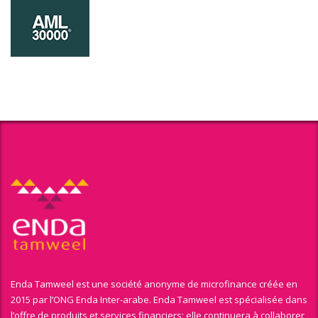
Enda Tamweel est une société anonyme de microfinance créée en
2015 par l’ONG Enda Inter-arabe. Enda Tamweel est spécialisée dans
l’offre de produits et services financiers; elle continuera à collaborer