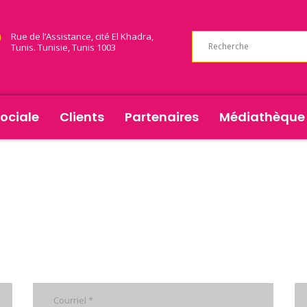
Rue de l’Assistance, cité El Khadra,
Tunis. Tunisie, Tunis 1003
ociale
Clients
Partenaires
Médiathèque