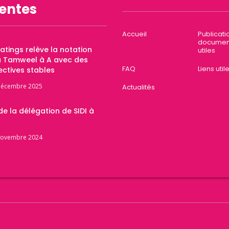
entes
Accueil
Publicati
documen
Ratings relève la notation
utiles
a Tamweel à A avec des
FAQ
Liens util
ctives stables
décembre 2025
Actualités
 de la délégation de SIDI à
novembre 2024