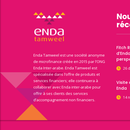
Nou
réc
Fitch 
d’End
Enda Tamweel est une société anonyme
perspe
de microfinance créée en 2015 par l’ONG
Enda Inter-arabe. Enda Tamweel est
26 
spécialisée dans l’offre de produits et
services financiers; elle continuera à
Visite
collaborer avec Enda inter-arabe pour
Enda
offrir à ses clients des services
14 
d’accompagnement non financiers.