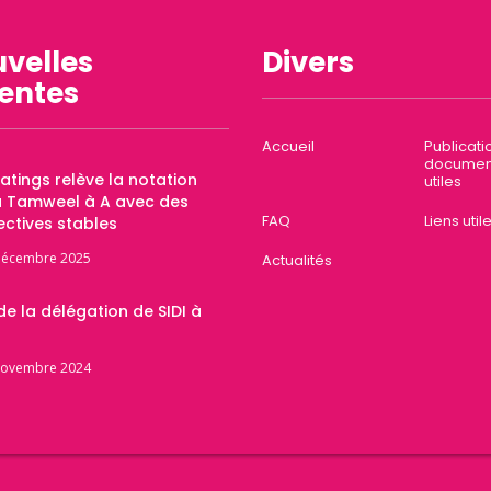
velles
Divers
entes
Accueil
Publicati
documen
Ratings relève la notation
utiles
a Tamweel à A avec des
FAQ
Liens util
ctives stables
décembre 2025
Actualités
 de la délégation de SIDI à
novembre 2024