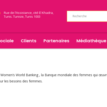
Rue de l’Assistance, cité El Khadra,
Tunis. Tunisie, Tunis 1003
ociale
Clients
Partenaires
Médiathèque
par Women’s World Banking , la Banque mondiale des femmes qui œuvre
our les besoins des femmes.