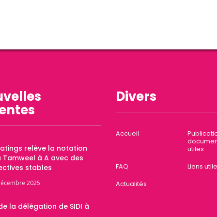
velles
Divers
entes
Accueil
Publicati
documen
Ratings relève la notation
utiles
a Tamweel à A avec des
FAQ
Liens util
ctives stables
décembre 2025
Actualités
 de la délégation de SIDI à