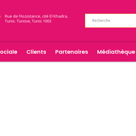
Rue de l’Assistance, cité El Khadra,
Tunis. Tunisie, Tunis 1003
ociale
Clients
Partenaires
Médiathèque