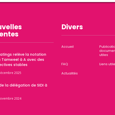
velles
Divers
entes
Accueil
Publicati
documen
Ratings relève la notation
utiles
a Tamweel à A avec des
FAQ
Liens util
ctives stables
décembre 2025
Actualités
 de la délégation de SIDI à
novembre 2024