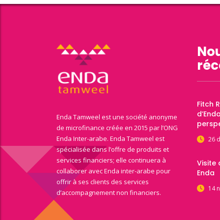
Nou
réc
Fitch 
d’End
Enda Tamweel est une société anonyme
perspe
de microfinance créée en 2015 par l’ONG
Enda Inter-arabe. Enda Tamweel est
26 
spécialisée dans l’offre de produits et
services financiers; elle continuera à
Visite
collaborer avec Enda inter-arabe pour
Enda
offrir à ses clients des services
14 
d’accompagnement non financiers.