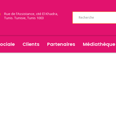
Rue de l’Assistance, cité El Khadra,
Tunis. Tunisie, Tunis 1003
ociale
Clients
Partenaires
Médiathèque