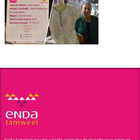
Enda Tamweel est une société anonyme de microfinance créée en