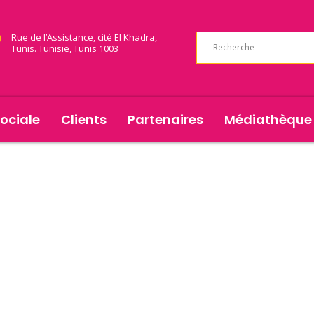
Rue de l’Assistance, cité El Khadra,
Tunis. Tunisie, Tunis 1003
ociale
Clients
Partenaires
Médiathèque