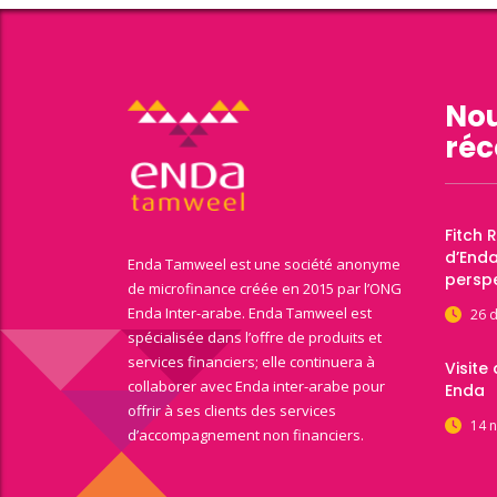
Nou
réc
Fitch 
d’End
Enda Tamweel est une société anonyme
perspe
de microfinance créée en 2015 par l’ONG
Enda Inter-arabe. Enda Tamweel est
26 
spécialisée dans l’offre de produits et
services financiers; elle continuera à
Visite
collaborer avec Enda inter-arabe pour
Enda
offrir à ses clients des services
14 
d’accompagnement non financiers.