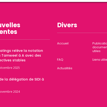
velles
Divers
entes
Accueil
Publicati
documen
Ratings relève la notation
utiles
a Tamweel à A avec des
FAQ
Liens util
ctives stables
décembre 2025
Actualités
 de la délégation de SIDI à
novembre 2024