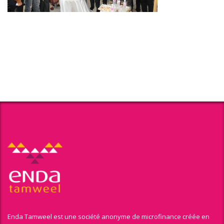
Enda Tamweel est une société anonyme de microfinance créée en