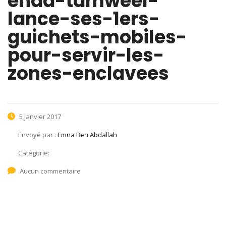
enda-tamweel-
lance-ses-1ers-
guichets-mobiles-
pour-servir-les-
zones-enclavees
5 janvier 2017
Envoyé par :
Emna Ben Abdallah
Catégorie:
Aucun commentaire