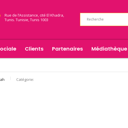
Rue de l’Assistance, cité El Khadra,
Tunis. Tunisie, Tunis 1003
ociale
Clients
Partenaires
Médiathèque
lah
Catégorie: