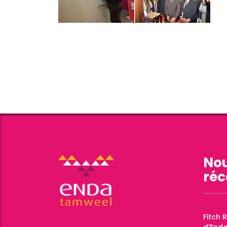
Nou
réc
Fitch 