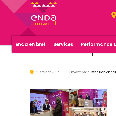
Enda en bref
Services
Performance s
Salon-Rh-exp
13 février 2017
Envoyé par :
Emna Ben Abdal