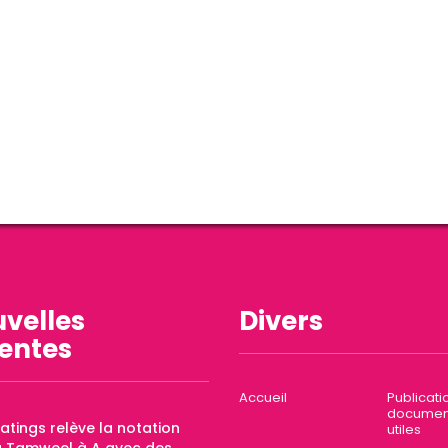
velles
Divers
entes
Accueil
Publicati
documen
Ratings relève la notation
utiles