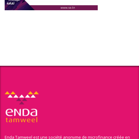
Enda Tamweel est une société anonyme de microfinance créée en