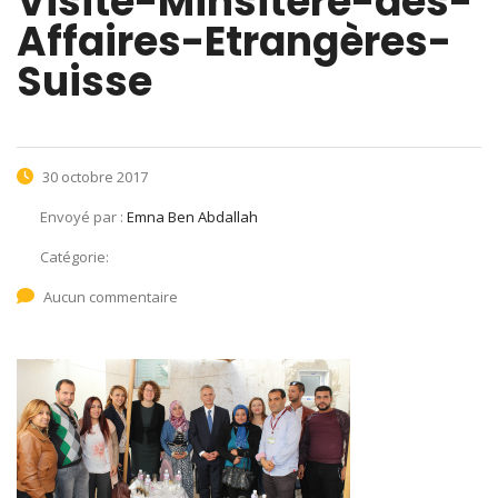
Visite-Minsitère-des-
Affaires-Etrangères-
Suisse
30 octobre 2017
Envoyé par :
Emna Ben Abdallah
Catégorie:
Aucun commentaire