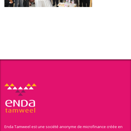
Enda Tamweel est une société anonyme de microfinance créée en